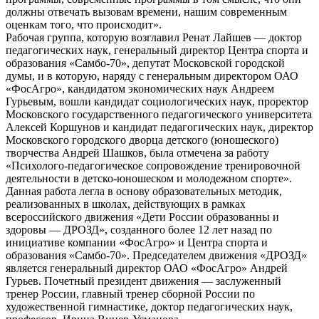
должны отвечать вызовам времени, нашим современным
оценкам того, что происходит».
Рабочая группа, которую возглавил Ренат Лайшев — доктор
педагогических наук, генеральный директор Центра спорта и
образования «Самбо-70», депутат Московской городской
думы, и в которую, наряду с генеральным директором ОАО
«ФосАгро», кандидатом экономических наук Андреем
Гурьевым, вошли кандидат социологических наук, проректор
Московского государственного педагогического университета
Алексей Коршунов и кандидат педагогических наук, директор
Московского городского дворца детского (юношеского)
творчества Андрей Шашков, была отмечена за работу
«Психолого-педагогическое сопровождение тренировочной
деятельности в детско-юношеском и молодежном спорте».
Данная работа легла в основу образовательных методик,
реализованных в школах, действующих в рамках
всероссийского движения «Дети России образованны и
здоровы — ДРОЗД», созданного более 12 лет назад по
инициативе компании «ФосАгро» и Центра спорта и
образования «Самбо-70». Председателем движения «ДРОЗД»
является генеральный директор ОАО «ФосАгро» Андрей
Гурьев. Почетный президент движения — заслуженный
тренер России, главный тренер сборной России по
художественной гимнастике, доктор педагогических наук,