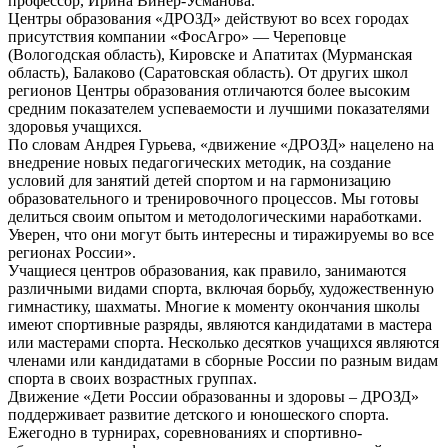
профессор, Ирина Винер-Усманова.
Центры образования «ДРОЗД» действуют во всех городах
присутствия компании «ФосАгро» — Череповце
(Вологодская область), Кировске и Апатитах (Мурманская
область), Балаково (Саратовская область). От других школ
регионов Центры образования отличаются более высоким
средним показателем успеваемости и лучшими показателями
здоровья учащихся.
По словам Андрея Гурьева, «движение «ДРОЗД» нацелено на
внедрение новых педагогических методик, на создание
условий для занятий детей спортом и на гармонизацию
образовательного и тренировочного процессов. Мы готовы
делиться своим опытом и методологическими наработками.
Уверен, что они могут быть интересны и тиражируемы во все
регионах России».
Учащиеся центров образования, как правило, занимаются
различными видами спорта, включая борьбу, художественную
гимнастику, шахматы. Многие к моменту окончания школы
имеют спортивные разряды, являются кандидатами в мастера
или мастерами спорта. Несколько десятков учащихся являются
членами или кандидатами в сборные России по разным видам
спорта в своих возрастных группах.
Движение «Дети России образованны и здоровы – ДРОЗД»
поддерживает развитие детского и юношеского спорта.
Ежегодно в турнирах, соревнованиях и спортивно-