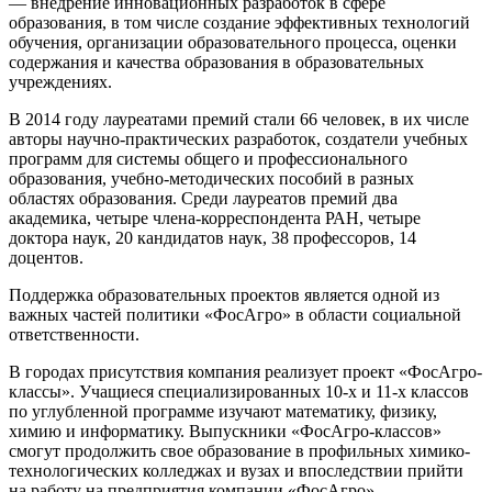
— внедрение инновационных разработок в сфере
образования, в том числе создание эффективных технологий
обучения, организации образовательного процесса, оценки
содержания и качества образования в образовательных
учреждениях.
В 2014 году лауреатами премий стали 66 человек, в их числе
авторы научно-практических разработок, создатели учебных
программ для системы общего и профессионального
образования, учебно-методических пособий в разных
областях образования. Среди лауреатов премий два
академика, четыре члена-корреспондента РАН, четыре
доктора наук, 20 кандидатов наук, 38 профессоров, 14
доцентов.
Поддержка образовательных проектов является одной из
важных частей политики «ФосАгро» в области социальной
ответственности.
В городах присутствия компания реализует проект «ФосАгро-
классы». Учащиеся специализированных 10-х и 11-х классов
по углубленной программе изучают математику, физику,
химию и информатику. Выпускники «ФосАгро-классов»
смогут продолжить свое образование в профильных химико-
технологических колледжах и вузах и впоследствии прийти
на работу на предприятия компании «ФосАгро».