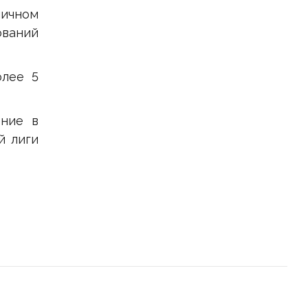
личном
ваний
олее 5
ение в
̆ лиги