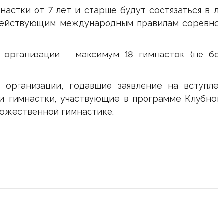
астки от 7 лет и старше будут состязаться в 
действующим международным правилам соревно
рганизации – максимум 18 гимнасток (не б
рганизации, подавшие заявление на вступл
и гимнастки, участвующие в программе Клубнои
дожественной гимнастике.