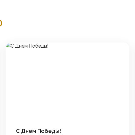
о
С Днем Победы!